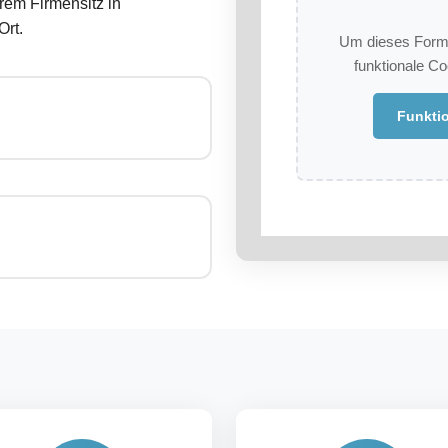
rem Firmensitz in
Ort.
Um dieses Formu
funktionale C
Funktio