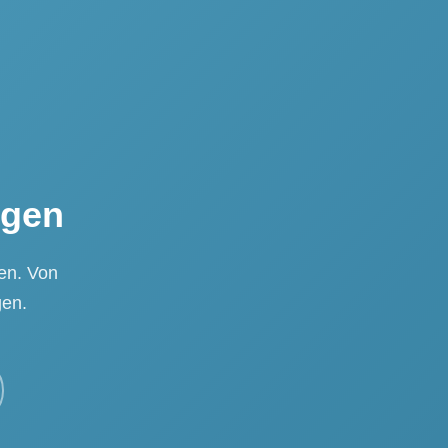
ngen
ten. Von
gen.