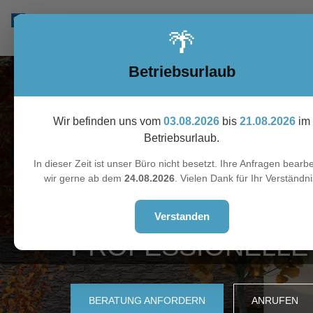
🌴
Betriebsurlaub
Wir befinden uns vom
03.08.2026
bis
21.08.2026
im
Betriebsurlaub.
In dieser Zeit ist unser Büro nicht besetzt. Ihre Anfragen bearbe
wir gerne ab dem
24.08.2026
. Vielen Dank für Ihr Verständni
FENSTER & TÜREN IN TÜBINGEN
IHR FACHBETRIEB
Verstanden
PROFESSIONELLE
BERATUNG ANFORDERN
ANRUFEN