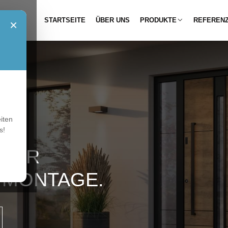
STARTSEITE
ÜBER UNS
PRODUKTE
REFEREN
×
iten
s!
 FÜR
 MONTAGE.