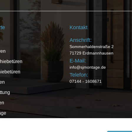
te
Kontakt
Anschrift:
Sommerhaldenstraße 2
ren
71729 Erdmannhausen
E-Mail:
hiebetüren
info@sjmontage.de
iebetüren
Telefon:
07144 - 1608671
en
ttung
en
äge
dienst